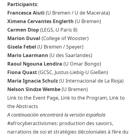
Participants
:
Francesca Aiuti
(U Bremen / U de Macerata)
Ximena Cervantes Englerth
(U Bremen)
Carmen Diop
(LEGS, U Paris 8)
Marion Duval
(College of Wooster)
Gisela Febel
(U Bremen / Speyer)
Mario Laarmann
(U des Saarlandes)
Raoul Ngouna Lendira
(U Omar Bongo)
Fiona Quast
(GCSC, Justus-Liebig-U Gießen)
María Ignacia Schulz
(U Internacional de La Rioja)
Nelson Sindze Wembe
(U Bremen)
Link to the Event Page
,
Link to the Program
,
Link to
the Abstracts
A continuación encontrará la versión española
#afrocyberactivismes: production des savoirs,
narrations de soi et stratégies décoloniales à l’ère du